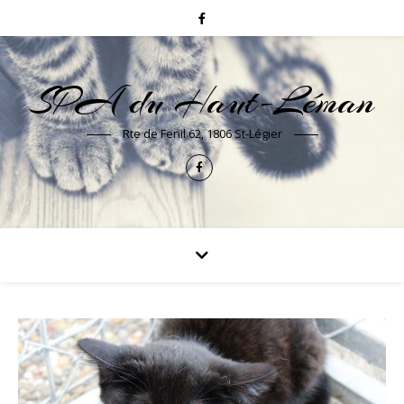
SPA du Haut-Léman
Rte de Fenil 62, 1806 St-Légier