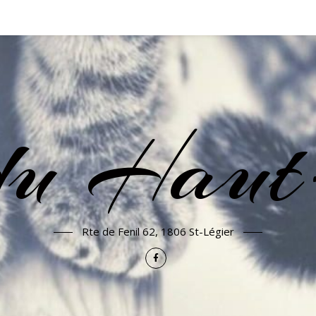
u Haut
Rte de Fenil 62, 1806 St-Légier